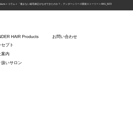
ducts
>
コラム
>
「傷まない縮毛矯正がなぜできたのか？」テンダーシリーズ開発ストーリー
>
IMG_6372
DER HAIR Products
お問い合わせ
ンセプト
社案内
り扱いサロン