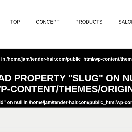
TOP
CONCEPT
PRODUCTS
SALO
 in
/home/jam/tender-hair.com/public_html/wp-content/theme
EAD PROPERTY "SLUG" ON N
P-CONTENT/THEMES/ORIGIN
id" on null in
/home/jam/tender-hair.com/public_html/wp-con