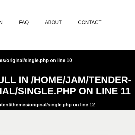
N
FAQ
ABOUT
CONTACT
s/original/single.php
on line
10
ULL IN
/HOME/JAM/TENDER-
AL/SINGLE.PHP
ON LINE
11
tent/themes/original/single.php
on line
12