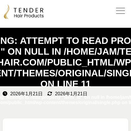
: Undefined array key 0 in
/home/jam/tender-hair.com/public
content/themes/original/single.php
on line
10
ING
: ATTEMPT TO READ PR
" ON NULL IN
/HOME/JAM/T
HAIR.COM/PUBLIC_HTML/WP
NT/THEMES/ORIGINAL/SING
ON LINE
11
2026年1月21日
2026年1月21日
ng
: Attempt to read property "term_id" on null in
/home/jam/
com/public_html/wp-content/themes/original/single.php
on l