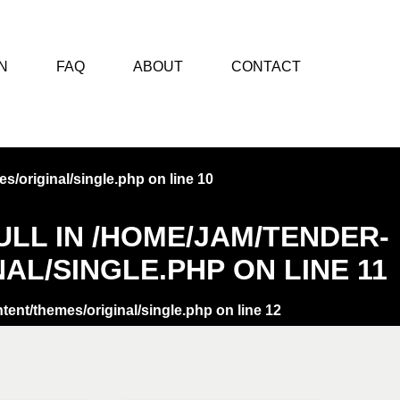
N
FAQ
ABOUT
CONTACT
s/original/single.php
on line
10
ULL IN
/HOME/JAM/TENDER-
AL/SINGLE.PHP
ON LINE
11
tent/themes/original/single.php
on line
12