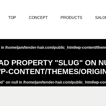
TOP
CONCEPT
PRODUCTS
SALO
 in
/home/jam/tender-hair.com/public_html/wp-content/theme
EAD PROPERTY "SLUG" ON N
P-CONTENT/THEMES/ORIGIN
id" on null in
/home/jam/tender-hair.com/public_html/wp-con