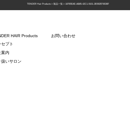
TENDER Hair Products
>
製品一覧
>
18765EAE-AB85-42C1-9101-3E092EF8036F
DER HAIR Products
お問い合わせ
ンセプト
社案内
り扱いサロン