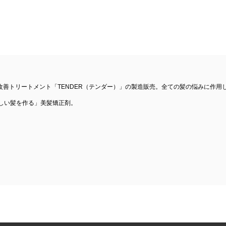
善トリートメント「TENDER（テンダー）」の製造販売。全ての髪の悩みに作用
美しい髪を作る」美髪矯正剤。