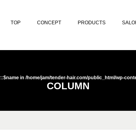
TOP
CONCEPT
PRODUCTS
SALO
r::$name in
/home/jam/tender-hair.com/public_html/wp-conte
COLUMN