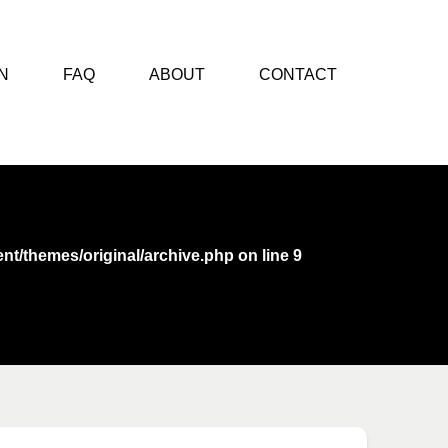
N
FAQ
ABOUT
CONTACT
nt/themes/original/archive.php
on line
9