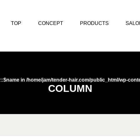
TOP
CONCEPT
PRODUCTS
SALO
r::$name in
/home/jam/tender-hair.com/public_html/wp-conte
COLUMN