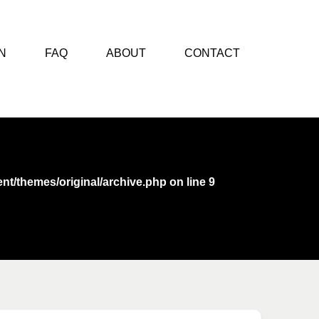
N
FAQ
ABOUT
CONTACT
nt/themes/original/archive.php
on line
9